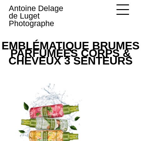
Skip
Antoine Delage
to
de Luget
content
Photographe
EMBLÉMATIQUE BRUMES
PARFUMÉES CORPS &
CHEVEUX 3 SENTEURS