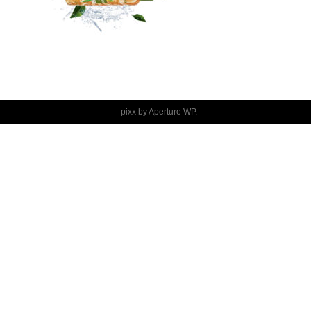
pixx by
Aperture WP
.